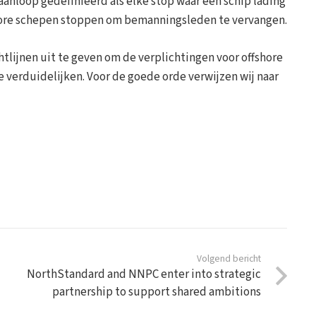
nloop gedefinieerd als elke stop waar een schip lading
offshore schepen stoppen om bemanningsleden te vervangen.
lijnen uit te geven om de verplichtingen voor offshore
verduidelijken. Voor de goede orde verwijzen wij naar
Volgend bericht
NorthStandard and NNPC enter into strategic
partnership to support shared ambitions