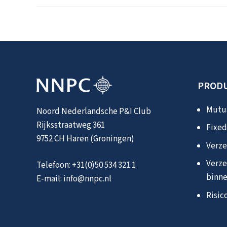
PRODU
Mutua
Noord Nederlandsche P&I Club
Rijksstraatweg 361
Fixed
9752 CH Haren (Groningen)
Verze
Verze
Telefoon:
+31(0)50 534 321 1
binne
E-mail:
info@nnpc.nl
Risic