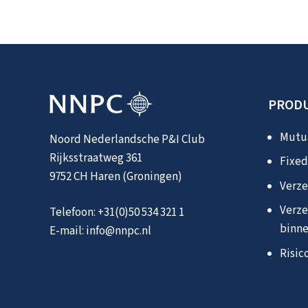
PRODU
Mutua
Noord Nederlandsche P&I Club
Rijksstraatweg 361
Fixed
9752 CH Haren (Groningen)
Verze
Verze
Telefoon:
+31(0)50 534 321 1
binne
E-mail:
info@nnpc.nl
Risic